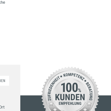
iche
REN
Ort