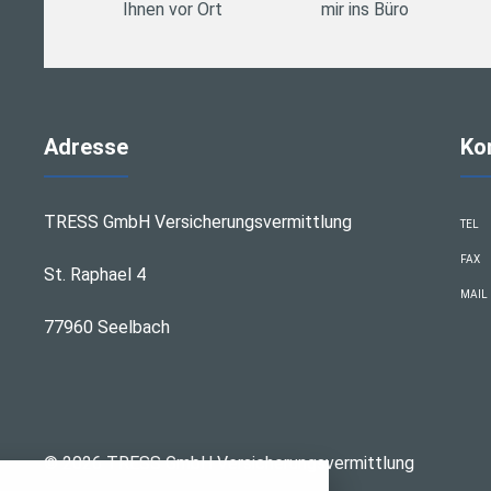
Ihnen vor Ort
mir ins Büro
Adresse
Ko
TRESS GmbH Versicherungsvermittlung
TEL
FAX
St. Raphael 4
MAIL
77960 Seelbach
stellungen
© 2026 TRESS GmbH Versicherungsvermittlung
rwendeten Cookies und Skripte. Sie haben die