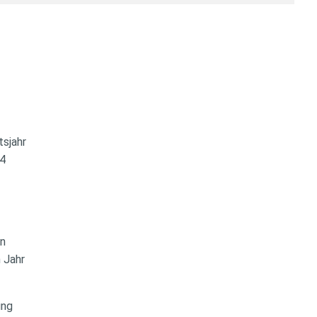
tsjahr
84
en
n Jahr
ung