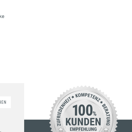
cke
REN