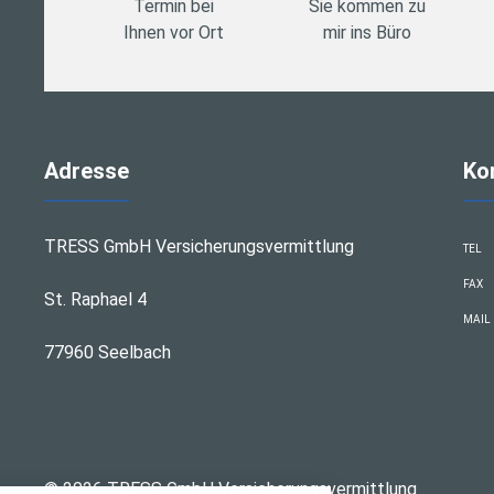
Termin bei
Sie kommen zu
Ihnen vor Ort
mir ins Büro
Adresse
Ko
TRESS GmbH Versicherungsvermittlung
TEL
FAX
St. Raphael 4
MAIL
77960 Seelbach
stellungen
© 2026 TRESS GmbH Versicherungsvermittlung