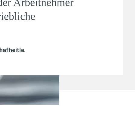
der Arbeitnehmer
iebliche
afheitle
.