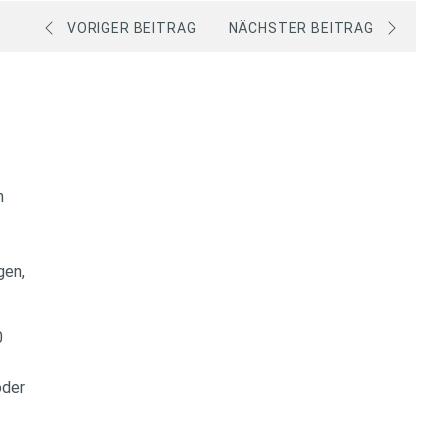
VORIGER BEITRAG
NÄCHSTER BEITRAG
im
egen,
0
t
oder