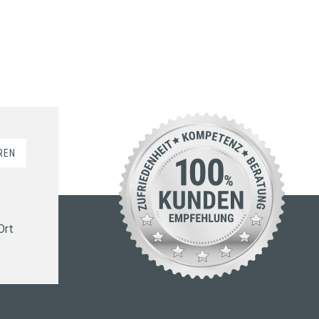
REN
Ort