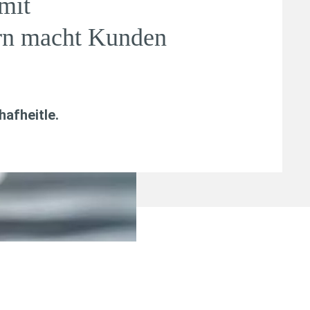
mit
ern macht Kunden
afheitle
.