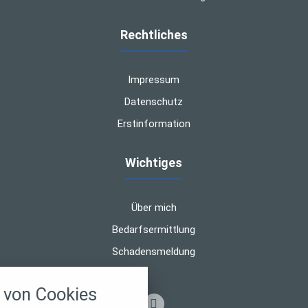
Rechtliches
Impressum
Datenschutz
Erstinformation
Wichtiges
Über mich
Bedarfsermittlung
Schadensmeldung
nstellungen
von Cookies
über alle verwendeten Cookies und