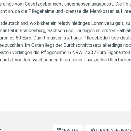
lerdings vom Gesetzgeber nicht angemessen angepasst. Die Folge
sant an, da die Pflegeheime und -dienste die Mehrkosten auf ih
tdeutschland, wo bisher ein relativ niedriges Lohnniveau galt, z
enanteil in Brandenburg, Sachsen und Thüringen im ersten Halbja
aren es 60 Euro. Damit müssen stationär Pflegebedürftige deutsc
e zuzahlen. Im Osten liegt der Durchschnittssatz allerdings noc
isten verlangen die Pflegeheime in NRW: 2.337 Euro Eigenanteil w
chützt vor dem wachsenden Risiko einer finanziellen Überforderu
t.
ANRUFEN
TERMIN
VEREINBA