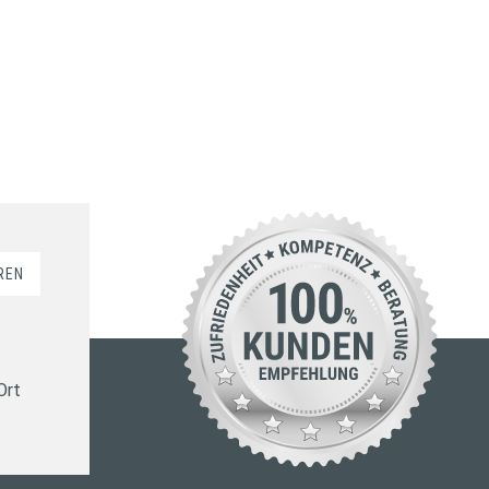
REN
Ort