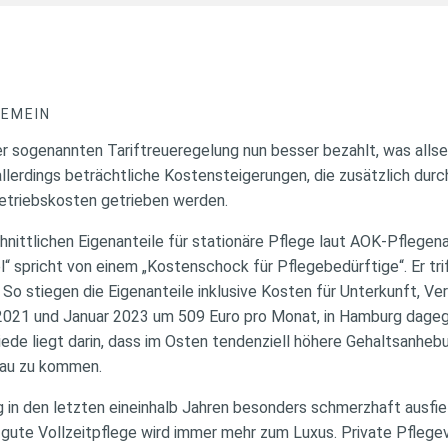
GEMEIN
r sogenannten Tariftreueregelung nun besser bezahlt, was allsei
allerdings beträchtliche Kostensteigerungen, die zusätzlich durc
Betriebskosten getrieben werden.
chnittlichen Eigenanteile für stationäre Pflege laut AOK-Pflegen
l“ spricht von einem „Kostenschock für Pflegebedürftige“. Er trif
o stiegen die Eigenanteile inklusive Kosten für Unterkunft, Ver
021 und Januar 2023 um 509 Euro pro Monat, in Hamburg dagege
iede liegt darin, dass im Osten tendenziell höhere Gehaltsanheb
eau zu kommen.
in den letzten eineinhalb Jahren besonders schmerzhaft ausfiel
, gute Vollzeitpflege wird immer mehr zum Luxus. Private Pflege