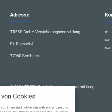
Adresse
Ko
TRESS GmbH Versicherungsvermittlung
TEL
FAX
St. Raphael 4
MAIL
77960 Seelbach
stellungen
© 2026 TRESS GmbH Versicherungsvermittlung
rwendeten Cookies und Skripte. Sie haben die
von Cookies
u akzeptieren oder zu blockieren.
Notwendig
e von ihnen sind notwendig während andere uns