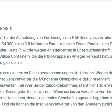
GEMEIN
ist für die Anmeldung von Forderungen im P&R-Insolvenzverfahren
 54.000, circa 3,5 Milliarden Euro stehen im Feuer. Parallel zum 
nder Heinz R. wurde wegen Anlegerbetrug in Untersuchungshaf
Million Containern, die die P&R-Gruppe an Anleger verkauft hat, 
d gab sie nie.
en nun die ersten Gläubigerversammlungen stattfinden. Wegen 
solvenzverwalter die Münchener Olympiahalle dafür reserviert.
nswerten Teil ihrer Gelder zurückbekommen, steht nicht zu erwa
zur Kasse gebeten zu werden: Wenn sie bis zu vier Jahre vor de
rhalten haben, denen kein reales Geschäft zugrunde lag, könnte
. Und die können die Insolvenzverwalter von den Anlegern zurüc