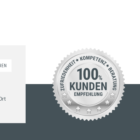
REN
Ort