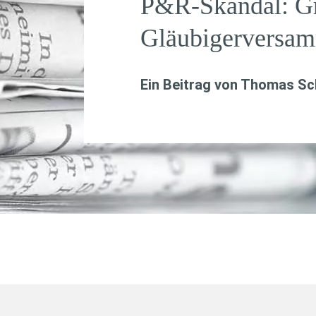
P&R-Skandal: Grü
Gläubigerversa
Ein Beitrag von
Thomas Sch