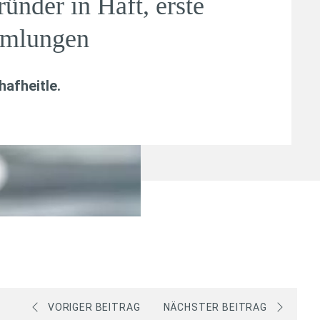
nder in Haft, erste
mmlungen
afheitle
.
VORIGER BEITRAG
NÄCHSTER BEITRAG