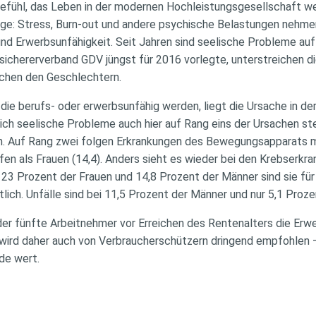
fühl, das Leben in der modernen Hochleistungsgesellschaft we
lge: Stress, Burn-out und andere psychische Belastungen nehmen 
 und Erwerbsunfähigkeit. Seit Jahren sind seelische Probleme au
rsichererverband GDV jüngst für 2016 vorlegte, unterstreichen d
schen den Geschlechtern.
 die berufs- oder erwerbsunfähig werden, liegt die Ursache in de
eich seelische Probleme auch hier auf Rang eins der Ursachen st
n. Auf Rang zwei folgen Erkrankungen des Bewegungsapparats mi
fen als Frauen (14,4). Anders sieht es wieder bei den Krebserkr
23 Prozent der Frauen und 14,8 Prozent der Männer sind sie für
lich. Unfälle sind bei 11,5 Prozent der Männer und nur 5,1 Proze
r fünfte Arbeitnehmer vor Erreichen des Rentenalters die Erwer
wird daher auch von Verbraucherschützern dringend empfohlen –
de wert.