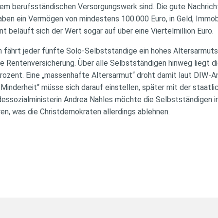
em berufsständischen Versorgungswerk sind. Die gute Nachricht:
haben ein Vermögen von mindestens 100.000 Euro, in Geld, Immob
t beläuft sich der Wert sogar auf über eine Viertelmillion Euro.
 fährt jeder fünfte Solo-Selbstständige ein hohes Altersarmutsr
 Rentenversicherung. Über alle Selbstständigen hinweg liegt d
ozent. Eine „massenhafte Altersarmut“ droht damit laut DIW-An
e Minderheit“ müsse sich darauf einstellen, später mit der staatl
sozialministerin Andrea Nahles möchte die Selbstständigen in
en, was die Christdemokraten allerdings ablehnen.