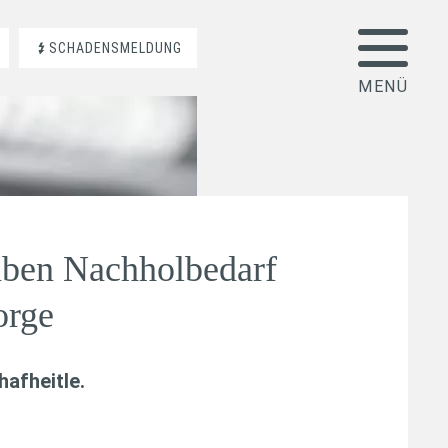
SCHADENSMELDUNG
aben Nachholbedarf
orge
afheitle
.