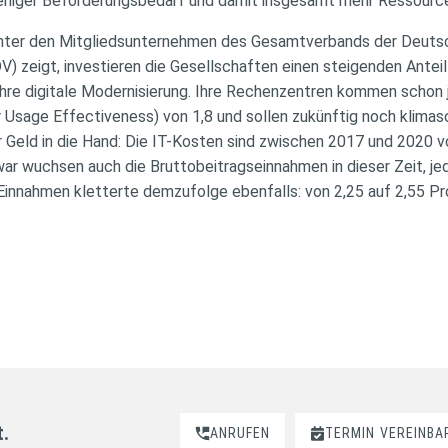
weniger Beförderungsbedarf und damit insgesamt mehr Ressourc
unter den Mitgliedsunternehmen des Gesamtverbands der Deuts
) zeigt, investieren die Gesellschaften einen steigenden Anteil 
hre digitale Modernisierung. Ihre Rechenzentren kommen schon je
Usage Effectiveness) von 1,8 und sollen zukünftig noch klima
Geld in die Hand: Die IT-Kosten sind zwischen 2017 und 2020 von
war wuchsen auch die Bruttobeitragseinnahmen in dieser Zeit, jed
 Einnahmen kletterte demzufolge ebenfalls: von 2,25 auf 2,55 P
t.
ANRUFEN
TERMIN
VEREINBA