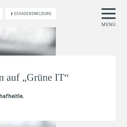
SCHADENSMELDUNG
en auf „Grüne IT“
afheitle
.